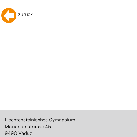
zurück
Liechtensteinisches Gymnasium
Marianumstrasse 45
9490 Vaduz