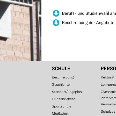
Berufs- und Studienwahl am
Beschreibung der Angebote
SCHULE
PERS
Beschreibung
Rektorat
Geschichte
Lehrpers
Standort/Lageplan
Gymnasial
lehrerver
LGnachrichten
Verwaltun
Sportschule
Schulsozi
Mediathek