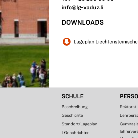
info@lg-vaduz.li
DOWNLOADS
Lageplan Liechtensteinisc
SCHULE
PERS
Beschreibung
Rektorat
Geschichte
Lehrpers
Standort/Lageplan
Gymnasial
lehrerver
LGnachrichten