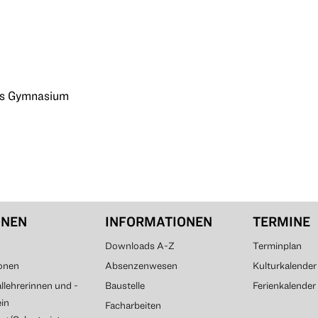
hes Gymnasium
ONEN
INFORMATIONEN
TERMINE
Downloads A-Z
Terminplan
onen
Absenzenwesen
Kulturkalender
lehrerinnen und -
Baustelle
Ferienkalender
ein
Facharbeiten