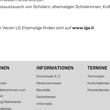
saustausch von Schülern, ehemaligen Schülerinnen, Kol
 Verein LG Ehemalige finden sich auf
www.lge.li
.
ONEN
INFORMATIONEN
TERMINE
Downloads A-Z
Terminplan
onen
Absenzenwesen
Kulturkalender
lehrerinnen und -
Baustelle
Ferienkalender
ein
Facharbeiten
g/Sekretariat
Informatik
alarbeit