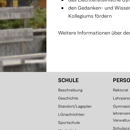
den Gedanken- und Wissen
Kollegiums fördern
Weitere Informationen über den
SCHULE
PERS
Beschreibung
Rektorat
Geschichte
Lehrpers
Standort/Lageplan
Gymnasial
lehrerver
LGnachrichten
Verwaltun
Sportschule
Schulsozi