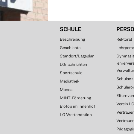
SCHULE
PERS
Beschreibung
Rektorat
Geschichte
Lehrpers
Standort/Lageplan
Gymnasial
lehrerver
LGnachrichten
Verwaltun
Sportschule
Schulsozi
Mediathek
Schülero
Mensa
Elternve
MINT-Förderung
Verein L
Biotop im Innenhof
Vertrauen
LG Wetterstation
Vertraue
Pädagogi