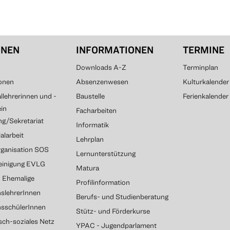
ONEN
INFORMATIONEN
TERMINE
Downloads A-Z
Terminplan
onen
Absenzenwesen
Kulturkalender
lehrerinnen und -
Baustelle
Ferienkalender
ein
Facharbeiten
g/Sekretariat
Informatik
alarbeit
Lehrplan
rganisation SOS
Lernunterstützung
reinigung EVLG
Matura
G Ehemalige
Profilinformation
slehrerInnen
Berufs- und Studienberatung
nsschülerInnen
Stütz- und Förderkurse
sch-soziales Netz
YPAC - Jugendparlament