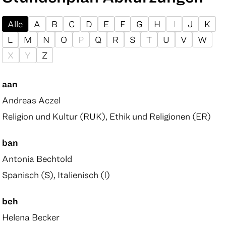
Alle
A
B
C
D
E
F
G
H
I
J
K
L
M
N
O
P
Q
R
S
T
U
V
W
X
Y
Z
aan
Andreas Aczel
Religion und Kultur (RUK), Ethik und Religionen (ER)
ban
Antonia Bechtold
Spanisch (S), Italienisch (I)
beh
Helena Becker