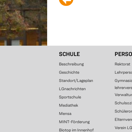
SCHULE
PERS
Beschreibung
Rektorat
Geschichte
Lehrpers
Standort/Lageplan
Gymnasial
lehrerver
LGnachrichten
Verwaltun
Sportschule
Schulsozi
Mediathek
Schülero
Mensa
Elternve
MINT-Förderung
Verein L
Biotop im Innenhof