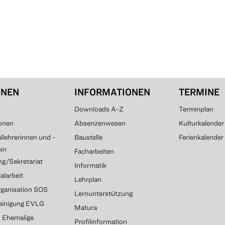
ONEN
INFORMATIONEN
TERMINE
Downloads A-Z
Terminplan
onen
Absenzenwesen
Kulturkalender
lehrerinnen und -
Baustelle
Ferienkalender
ein
Facharbeiten
g/Sekretariat
Informatik
alarbeit
Lehrplan
rganisation SOS
Lernunterstützung
reinigung EVLG
Matura
G Ehemalige
Profilinformation