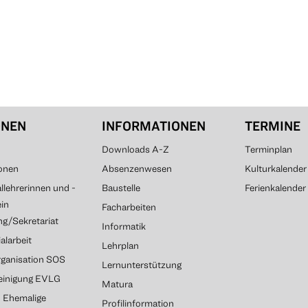
ONEN
INFORMATIONEN
TERMINE
Downloads A-Z
Terminplan
onen
Absenzenwesen
Kulturkalender
lehrerinnen und -
Baustelle
Ferienkalender
ein
Facharbeiten
g/Sekretariat
Informatik
alarbeit
Lehrplan
rganisation SOS
Lernunterstützung
reinigung EVLG
Matura
G Ehemalige
Profilinformation