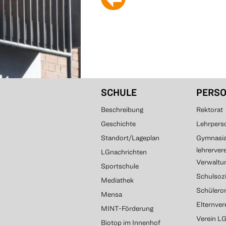
SCHULE
PERS
Beschreibung
Rektorat
Geschichte
Lehrpers
Standort/Lageplan
Gymnasial
lehrerver
LGnachrichten
Verwaltun
Sportschule
Schulsozi
Mediathek
Schülero
Mensa
Elternve
MINT-Förderung
Verein L
Biotop im Innenhof