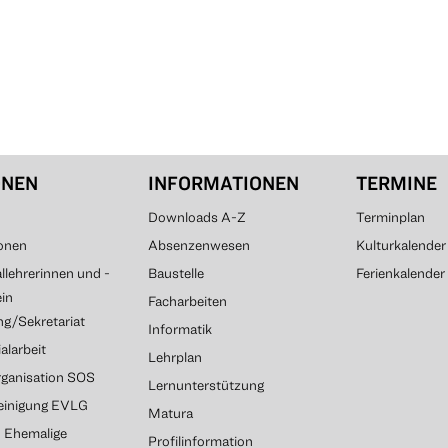
ONEN
INFORMATIONEN
TERMINE
Downloads A-Z
Terminplan
onen
Absenzenwesen
Kulturkalender
lehrerinnen und -
Baustelle
Ferienkalender
ein
Facharbeiten
g/Sekretariat
Informatik
alarbeit
Lehrplan
rganisation SOS
Lernunterstützung
reinigung EVLG
Matura
G Ehemalige
Profilinformation