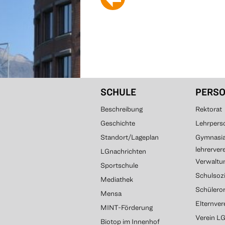
SCHULE
PERS
Beschreibung
Rektorat
Geschichte
Lehrpers
Standort/Lageplan
Gymnasial
lehrerver
LGnachrichten
Verwaltun
Sportschule
Schulsozi
Mediathek
Schülero
Mensa
Elternve
MINT-Förderung
Verein L
Biotop im Innenhof