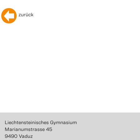
zurück
Liechtensteinisches Gymnasium
Marianumstrasse 45
9490 Vaduz