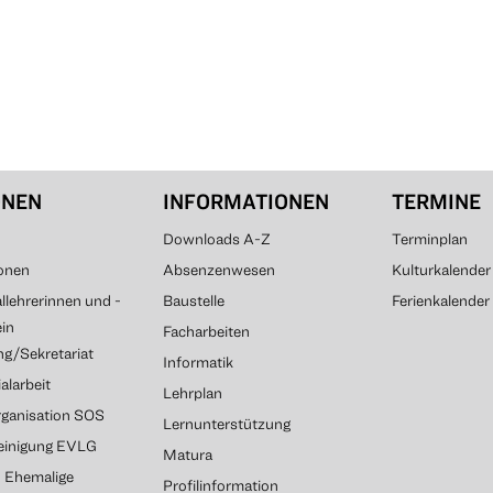
ONEN
INFORMATIONEN
TERMINE
Downloads A-Z
Terminplan
onen
Absenzenwesen
Kulturkalender
lehrerinnen und -
Baustelle
Ferienkalender
ein
Facharbeiten
g/Sekretariat
Informatik
alarbeit
Lehrplan
rganisation SOS
Lernunterstützung
reinigung EVLG
Matura
G Ehemalige
Profilinformation