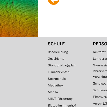
SCHULE
PERS
Beschreibung
Rektorat
Geschichte
Lehrpers
Standort/Lageplan
Gymnasial
lehrerver
LGnachrichten
Verwaltun
Sportschule
Schulsozi
Mediathek
Schülero
Mensa
Elternve
MINT-Förderung
Verein L
Biotop im Innenhof