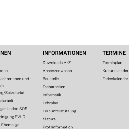
ONEN
INFORMATIONEN
TERMINE
Downloads A-Z
Terminplan
onen
Absenzenwesen
Kulturkalender
lehrerinnen und -
Baustelle
Ferienkalender
ein
Facharbeiten
g/Sekretariat
Informatik
alarbeit
Lehrplan
rganisation SOS
Lernunterstützung
reinigung EVLG
Matura
G Ehemalige
Profilinformation