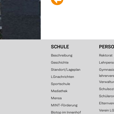
SCHULE
PERS
Beschreibung
Rektorat
Geschichte
Lehrpers
Standort/Lageplan
Gymnasial
lehrerver
LGnachrichten
Verwaltun
Sportschule
Schulsozi
Mediathek
Schülero
Mensa
Elternve
MINT-Förderung
Verein L
Biotop im Innenhof