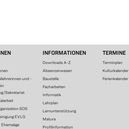
ONEN
INFORMATIONEN
TERMINE
Downloads A-Z
Terminplan
onen
Absenzenwesen
Kulturkalender
lehrerinnen und -
Baustelle
Ferienkalender
ein
Facharbeiten
g/Sekretariat
Informatik
alarbeit
Lehrplan
rganisation SOS
Lernunterstützung
reinigung EVLG
Matura
G Ehemalige
Profilinformation