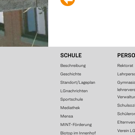
SCHULE
PERS
Beschreibung
Rektorat
Geschichte
Lehrpers
Standort/Lageplan
Gymnasial
lehrerver
LGnachrichten
Verwaltun
Sportschule
Schulsozi
Mediathek
Schülero
Mensa
Elternve
MINT-Förderung
Verein L
Biotop im Innenhof