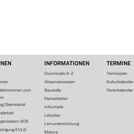
ONEN
INFORMATIONEN
TERMINE
Downloads A-Z
Terminplan
onen
Absenzenwesen
Kulturkalender
lehrerinnen und -
Baustelle
Ferienkalender
ein
Facharbeiten
g/Sekretariat
Informatik
alarbeit
Lehrplan
rganisation SOS
Lernunterstützung
reinigung EVLG
Matura