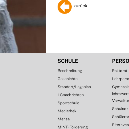
zurück
SCHULE
PERS
Beschreibung
Rektorat
Geschichte
Lehrpers
Standort/Lageplan
Gymnasial
lehrerver
LGnachrichten
Verwaltun
Sportschule
Schulsozi
Mediathek
Schülero
Mensa
Elternve
MINT-Förderung