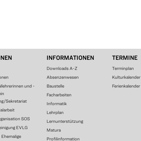
ONEN
INFORMATIONEN
TERMINE
Downloads A-Z
Terminplan
onen
Absenzenwesen
Kulturkalender
lehrerinnen und -
Baustelle
Ferienkalender
ein
Facharbeiten
g/Sekretariat
Informatik
alarbeit
Lehrplan
rganisation SOS
Lernunterstützung
reinigung EVLG
Matura
G Ehemalige
Profilinformation