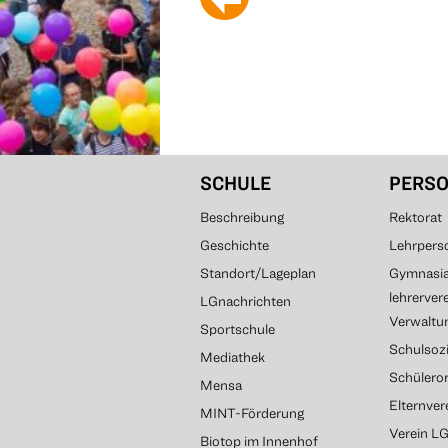
SCHULE
PERS
Beschreibung
Rektorat
Geschichte
Lehrpers
Standort/Lageplan
Gymnasial
lehrerver
LGnachrichten
Verwaltun
Sportschule
Schulsozi
Mediathek
Schülero
Mensa
Elternve
MINT-Förderung
Verein L
Biotop im Innenhof