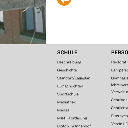
SCHULE
PERS
Beschreibung
Rektorat
Geschichte
Lehrpers
Standort/Lageplan
Gymnasial
lehrerver
LGnachrichten
Verwaltun
Sportschule
Schulsozi
Mediathek
Schülero
Mensa
Elternve
MINT-Förderung
Verein L
Biotop im Innenhof