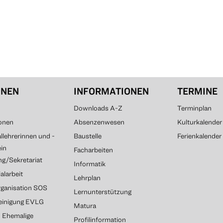
ONEN
INFORMATIONEN
TERMINE
Downloads A-Z
Terminplan
onen
Absenzenwesen
Kulturkalender
lehrerinnen und -
Baustelle
Ferienkalender
ein
Facharbeiten
g/Sekretariat
Informatik
alarbeit
Lehrplan
rganisation SOS
Lernunterstützung
reinigung EVLG
Matura
G Ehemalige
Profilinformation