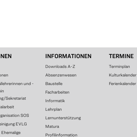
ONEN
INFORMATIONEN
TERMINE
Downloads A-Z
Terminplan
onen
Absenzenwesen
Kulturkalender
lehrerinnen und -
Baustelle
Ferienkalender
ein
Facharbeiten
g/Sekretariat
Informatik
alarbeit
Lehrplan
rganisation SOS
Lernunterstützung
reinigung EVLG
Matura
G Ehemalige
Profilinformation