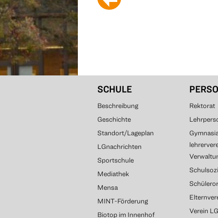
SCHULE
PERS
Beschreibung
Rektorat
Geschichte
Lehrpers
Standort/Lageplan
Gymnasial
lehrerver
LGnachrichten
Verwaltun
Sportschule
Schulsozi
Mediathek
Schülero
Mensa
Elternve
MINT-Förderung
Verein L
Biotop im Innenhof