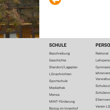
SCHULE
PERS
Beschreibung
Rektorat
Geschichte
Lehrpers
Standort/Lageplan
Gymnasial
lehrerver
LGnachrichten
Verwaltun
Sportschule
Schulsozi
Mediathek
Schülero
Mensa
Elternve
MINT-Förderung
Verein L
Biotop im Innenhof