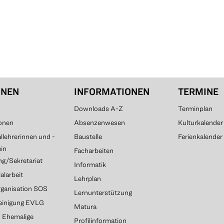
ONEN
INFORMATIONEN
TERMINE
Downloads A-Z
Terminplan
onen
Absenzenwesen
Kulturkalender
lehrerinnen und -
Baustelle
Ferienkalender
ein
Facharbeiten
g/Sekretariat
Informatik
alarbeit
Lehrplan
rganisation SOS
Lernunterstützung
reinigung EVLG
Matura
G Ehemalige
Profilinformation