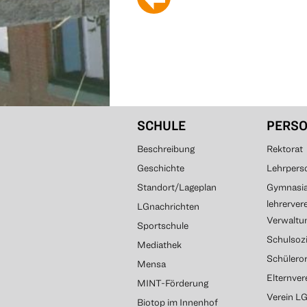
SCHULE
PERS
Beschreibung
Rektorat
Geschichte
Lehrpers
Standort/Lageplan
Gymnasial
lehrerver
LGnachrichten
Verwaltun
Sportschule
Schulsozi
Mediathek
Schülero
Mensa
Elternve
MINT-Förderung
Verein L
Biotop im Innenhof