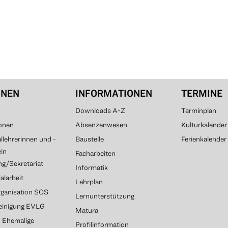
ONEN
INFORMATIONEN
TERMINE
Downloads A-Z
Terminplan
onen
Absenzenwesen
Kulturkalender
lehrerinnen und -
Baustelle
Ferienkalender
ein
Facharbeiten
g/Sekretariat
Informatik
alarbeit
Lehrplan
rganisation SOS
Lernunterstützung
reinigung EVLG
Matura
G Ehemalige
Profilinformation