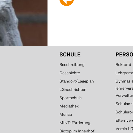
SCHULE
PERS
Beschreibung
Rektorat
Geschichte
Lehrpers
Standort/Lageplan
Gymnasial
lehrerver
LGnachrichten
Verwaltun
Sportschule
Schulsozi
Mediathek
Schülero
Mensa
Elternve
MINT-Förderung
Verein L
Biotop im Innenhof