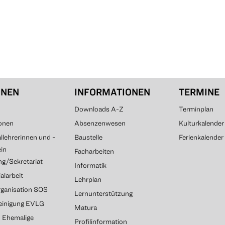
ONEN
INFORMATIONEN
TERMINE
Downloads A-Z
Terminplan
onen
Absenzenwesen
Kulturkalender
lehrerinnen und -
Baustelle
Ferienkalender
ein
Facharbeiten
g/Sekretariat
Informatik
alarbeit
Lehrplan
rganisation SOS
Lernunterstützung
reinigung EVLG
Matura
G Ehemalige
Profilinformation