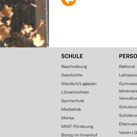
SCHULE
PERS
Beschreibung
Rektorat
Geschichte
Lehrpers
Standort/Lageplan
Gymnasial
lehrerver
LGnachrichten
Verwaltun
Sportschule
Schulsozi
Mediathek
Schülero
Mensa
Elternve
MINT-Förderung
Verein L
Biotop im Innenhof