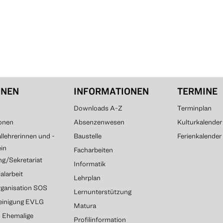
ONEN
INFORMATIONEN
TERMINE
Downloads A-Z
Terminplan
onen
Absenzenwesen
Kulturkalender
lehrerinnen und -
Baustelle
Ferienkalender
ein
Facharbeiten
g/Sekretariat
Informatik
alarbeit
Lehrplan
rganisation SOS
Lernunterstützung
reinigung EVLG
Matura
G Ehemalige
Profilinformation