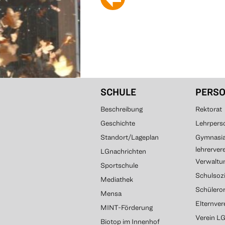
SCHULE
PERS
Beschreibung
Rektorat
Geschichte
Lehrpers
Standort/Lageplan
Gymnasial
lehrerver
LGnachrichten
Verwaltun
Sportschule
Schulsozi
Mediathek
Schülero
Mensa
Elternve
MINT-Förderung
Verein L
Biotop im Innenhof