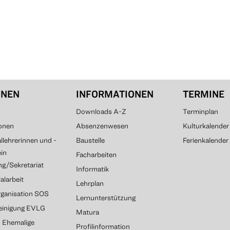
ONEN
INFORMATIONEN
TERMINE
Downloads A-Z
Terminplan
onen
Absenzenwesen
Kulturkalender
lehrerinnen und -
Baustelle
Ferienkalender
ein
Facharbeiten
g/Sekretariat
Informatik
alarbeit
Lehrplan
rganisation SOS
Lernunterstützung
reinigung EVLG
Matura
G Ehemalige
Profilinformation