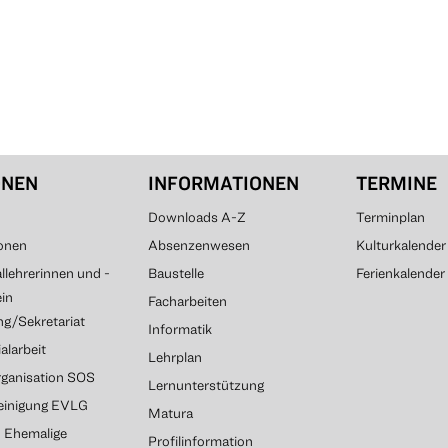
ONEN
INFORMATIONEN
TERMINE
Downloads A-Z
Terminplan
onen
Absenzenwesen
Kulturkalender
lehrerinnen und -
Baustelle
Ferienkalender
ein
Facharbeiten
g/Sekretariat
Informatik
alarbeit
Lehrplan
rganisation SOS
Lernunterstützung
reinigung EVLG
Matura
G Ehemalige
Profilinformation