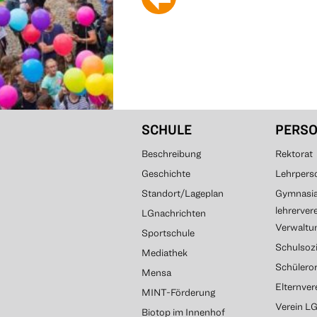
SCHULE
PERS
Beschreibung
Rektorat
Geschichte
Lehrpers
Standort/Lageplan
Gymnasial
lehrerver
LGnachrichten
Verwaltun
Sportschule
Schulsozi
Mediathek
Schülero
Mensa
Elternve
MINT-Förderung
Verein L
Biotop im Innenhof