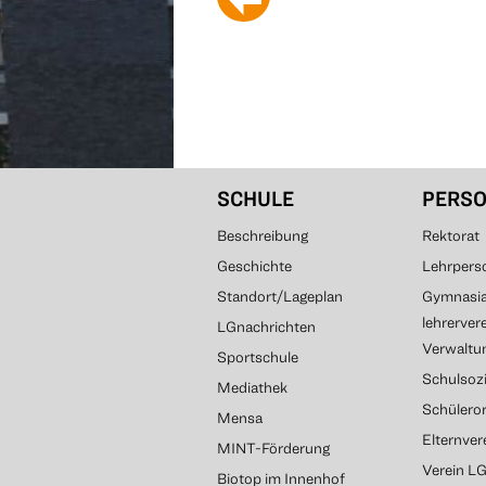
SCHULE
PERS
Beschreibung
Rektorat
Geschichte
Lehrpers
Standort/Lageplan
Gymnasial
lehrerver
LGnachrichten
Verwaltun
Sportschule
Schulsozi
Mediathek
Schülero
Mensa
Elternve
MINT-Förderung
Verein L
Biotop im Innenhof