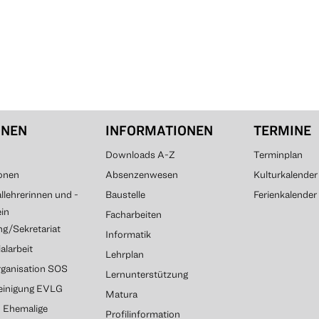
ONEN
INFORMATIONEN
TERMINE
Downloads A-Z
Terminplan
onen
Absenzenwesen
Kulturkalender
lehrerinnen und -
Baustelle
Ferienkalender
ein
Facharbeiten
g/Sekretariat
Informatik
alarbeit
Lehrplan
rganisation SOS
Lernunterstützung
reinigung EVLG
Matura
G Ehemalige
Profilinformation