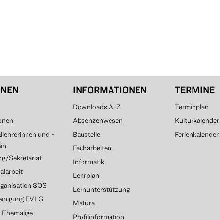
ONEN
INFORMATIONEN
TERMINE
Downloads A-Z
Terminplan
onen
Absenzenwesen
Kulturkalender
lehrerinnen und -
Baustelle
Ferienkalender
ein
Facharbeiten
g/Sekretariat
Informatik
alarbeit
Lehrplan
rganisation SOS
Lernunterstützung
reinigung EVLG
Matura
G Ehemalige
Profilinformation