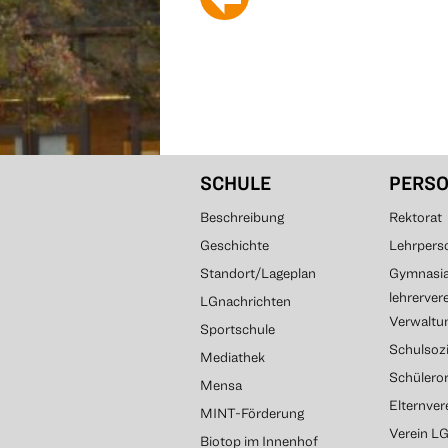
SCHULE
PERS
Beschreibung
Rektorat
Geschichte
Lehrpers
Standort/Lageplan
Gymnasial
lehrerver
LGnachrichten
Verwaltun
Sportschule
Schulsozi
Mediathek
Schülero
Mensa
Elternve
MINT-Förderung
Verein L
Biotop im Innenhof