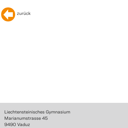
zurück
Liechtensteinisches Gymnasium
Marianumstrasse 45
9490 Vaduz