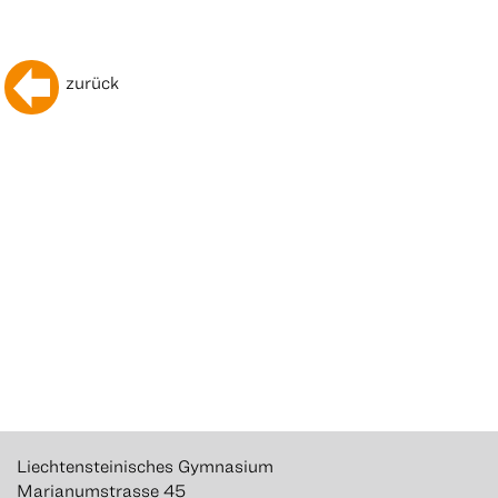
zurück
Liechtensteinisches Gymnasium
Marianumstrasse 45