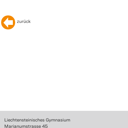
zurück
Liechtensteinisches Gymnasium
Marianumstrasse 45