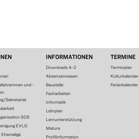
ONEN
INFORMATIONEN
TERMINE
Downloads A-Z
Terminplan
onen
Absenzenwesen
Kulturkalender
lehrerinnen und -
Baustelle
Ferienkalender
ein
Facharbeiten
g/Sekretariat
Informatik
alarbeit
Lehrplan
rganisation SOS
Lernunterstützung
reinigung EVLG
Matura
G Ehemalige
Profilinformation