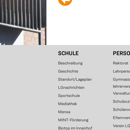
SCHULE
PERS
Beschreibung
Rektorat
Geschichte
Lehrpers
Standort/Lageplan
Gymnasial
lehrerver
LGnachrichten
Verwaltun
Sportschule
Schulsozi
Mediathek
Schülero
Mensa
Elternve
MINT-Förderung
Verein L
Biotop im Innenhof