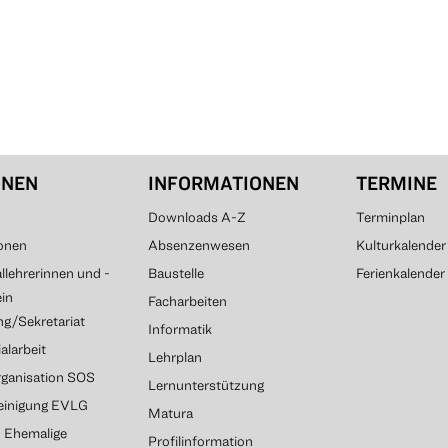
ONEN
INFORMATIONEN
TERMINE
Downloads A-Z
Terminplan
onen
Absenzenwesen
Kulturkalender
lehrerinnen und -
Baustelle
Ferienkalender
ein
Facharbeiten
g/Sekretariat
Informatik
alarbeit
Lehrplan
rganisation SOS
Lernunterstützung
reinigung EVLG
Matura
G Ehemalige
Profilinformation