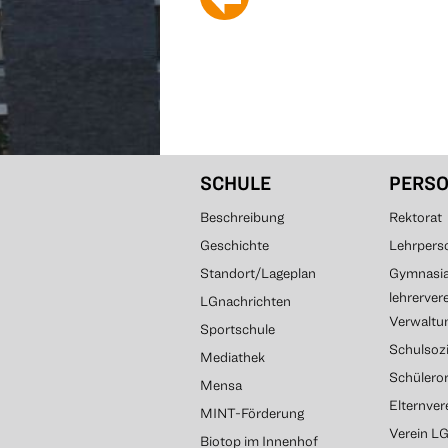
SCHULE
PERS
Beschreibung
Rektorat
Geschichte
Lehrpers
Standort/Lageplan
Gymnasial
lehrerver
LGnachrichten
Verwaltun
Sportschule
Schulsozi
Mediathek
Schülero
Mensa
Elternve
MINT-Förderung
Verein L
Biotop im Innenhof