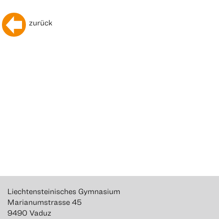
zurück
Liechtensteinisches Gymnasium
Marianumstrasse 45
9490 Vaduz