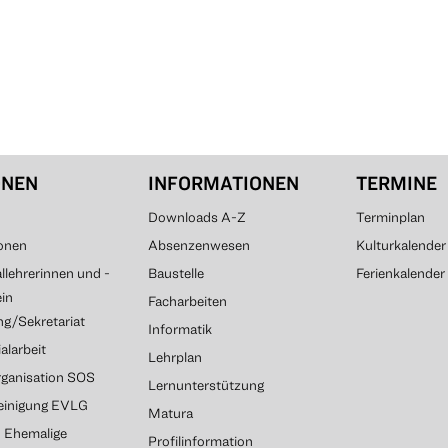
ONEN
INFORMATIONEN
TERMINE
Downloads A-Z
Terminplan
onen
Absenzenwesen
Kulturkalender
lehrerinnen und -
Baustelle
Ferienkalender
ein
Facharbeiten
g/Sekretariat
Informatik
alarbeit
Lehrplan
rganisation SOS
Lernunterstützung
reinigung EVLG
Matura
G Ehemalige
Profilinformation