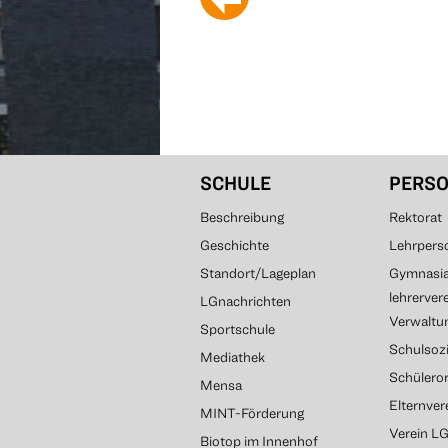
SCHULE
PERS
Beschreibung
Rektorat
Geschichte
Lehrpers
Standort/Lageplan
Gymnasial
lehrerver
LGnachrichten
Verwaltun
Sportschule
Schulsozi
Mediathek
Schülero
Mensa
Elternve
MINT-Förderung
Verein L
Biotop im Innenhof