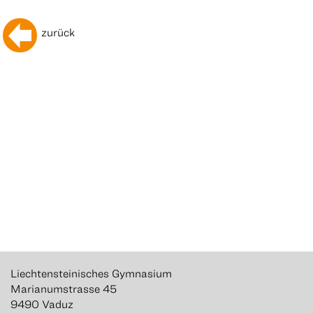
zurück
Liechtensteinisches Gymnasium
Marianumstrasse 45
9490 Vaduz