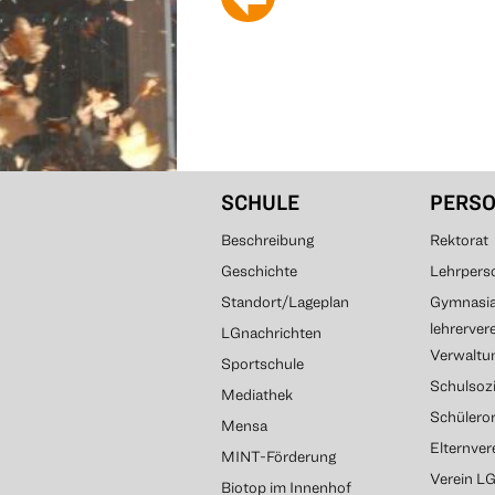
SCHULE
PERS
Beschreibung
Rektorat
Geschichte
Lehrpers
Standort/Lageplan
Gymnasial
lehrerver
LGnachrichten
Verwaltun
Sportschule
Schulsozi
Mediathek
Schülero
Mensa
Elternve
MINT-Förderung
Verein L
Biotop im Innenhof