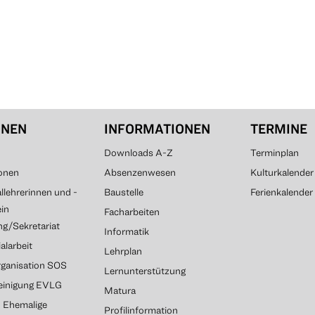
ONEN
INFORMATIONEN
TERMINE
Downloads A-Z
Terminplan
onen
Absenzenwesen
Kulturkalender
lehrerinnen und -
Baustelle
Ferienkalender
ein
Facharbeiten
g/Sekretariat
Informatik
alarbeit
Lehrplan
rganisation SOS
Lernunterstützung
reinigung EVLG
Matura
G Ehemalige
Profilinformation