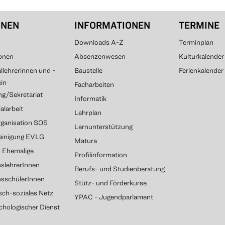
ONEN
INFORMATIONEN
TERMINE
Downloads A-Z
Terminplan
onen
Absenzenwesen
Kulturkalender
lehrerinnen und -
Baustelle
Ferienkalender
ein
Facharbeiten
g/Sekretariat
Informatik
alarbeit
Lehrplan
rganisation SOS
Lernunterstützung
reinigung EVLG
Matura
G Ehemalige
Profilinformation
slehrerInnen
Berufs- und Studienberatung
nsschülerInnen
Stütz- und Förderkurse
sch-soziales Netz
YPAC - Jugendparlament
chologischer Dienst