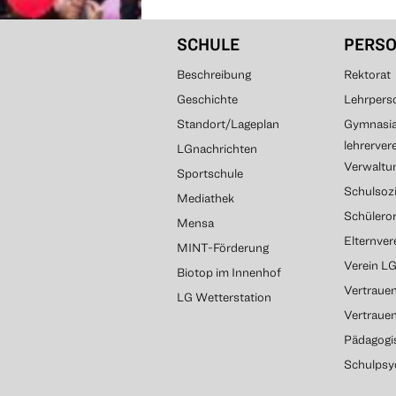
SCHULE
PERS
Beschreibung
Rektorat
Geschichte
Lehrpers
Standort/Lageplan
Gymnasial
lehrerver
LGnachrichten
Verwaltun
Sportschule
Schulsozi
Mediathek
Schülero
Mensa
Elternve
MINT-Förderung
Verein L
Biotop im Innenhof
Vertrauen
LG Wetterstation
Vertraue
Pädagogi
Schulpsy