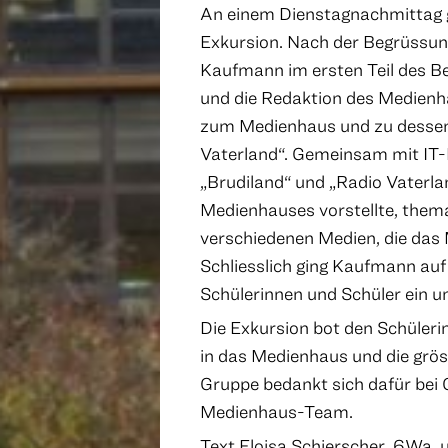
An einem Dienstagnachmittag gi
Exkursion. Nach der Begrüssung
Kaufmann im ersten Teil des B
und die Redaktion des Medienha
zum Medienhaus und zu dessen
Vaterland“. Gemeinsam mit IT-P
„Brudiland“ und „Radio Vaterla
Medienhauses vorstellte, thema
verschiedenen Medien, die das
Schliesslich ging Kaufmann auf
Schülerinnen und Schüler ein u
Die Exkursion bot den Schüleri
in das Medienhaus und die grö
Gruppe bedankt sich dafür be
Medienhaus-Team.
Text Eloisa Schierscher, 6Wa, 