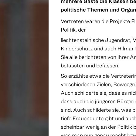
mehrere Gäste die Klassen b
politische Themen und Organ
Vertreten waren die Projekte Fla
Politik, der
liechtensteinische Jugendrat, 
Kinderschutz und auch Hilmar H
Sie alle berichteten von ihrer A
befassten und befassen.
So erzählte etwa die Vertreterin 
verschiedenen Zielen, Beweggr
Auch schilderte sie, dass es nic
dass auch die jüngeren Bürgerin
sind. Auch schilderte sie, was 
tiefe Frauenquote gibt und auc
scheinbar wenig an der Politik b
was man nun genau macht bzw. 