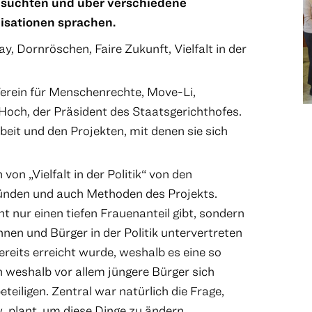
esuchten und über verschiedene
isationen sprachen.
y, Dornröschen, Faire Zukunft, Vielfalt in der
Verein für Menschenrechte, Move-Li,
och, der Präsident des Staatsgerichthofes.
rbeit und den Projekten, mit denen sie sich
von „Vielfalt in der Politik“ von den
ünden und auch Methoden des Projekts.
ht nur einen tiefen Frauenanteil gibt, sondern
nen und Bürger in der Politik untervertreten
bereits erreicht wurde, weshalb es eine so
h weshalb vor allem jüngere Bürger sich
eteiligen. Zentral war natürlich die Frage,
plant, um diese Dinge zu ändern.