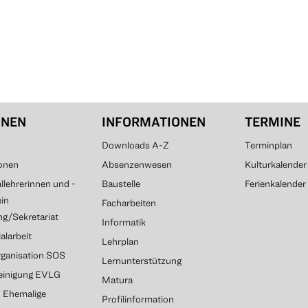
ONEN
INFORMATIONEN
TERMINE
Downloads A-Z
Terminplan
onen
Absenzenwesen
Kulturkalender
lehrerinnen und -
Baustelle
Ferienkalender
ein
Facharbeiten
g/Sekretariat
Informatik
alarbeit
Lehrplan
rganisation SOS
Lernunterstützung
reinigung EVLG
Matura
G Ehemalige
Profilinformation