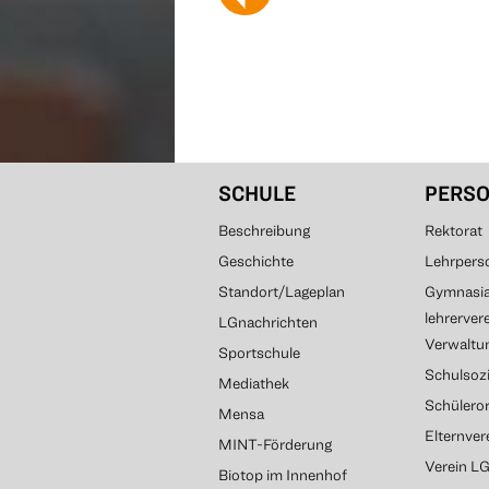
SCHULE
PERS
Beschreibung
Rektorat
Geschichte
Lehrpers
Standort/Lageplan
Gymnasial
lehrerver
LGnachrichten
Verwaltun
Sportschule
Schulsozi
Mediathek
Schülero
Mensa
Elternve
MINT-Förderung
Verein L
Biotop im Innenhof