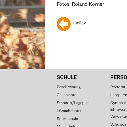
Fotos: Roland Korner
zurück
SCHULE
PERS
Beschreibung
Rektorat
Geschichte
Lehrpers
Standort/Lageplan
Gymnasial
lehrerver
LGnachrichten
Verwaltun
Sportschule
Schulsozi
Mediathek