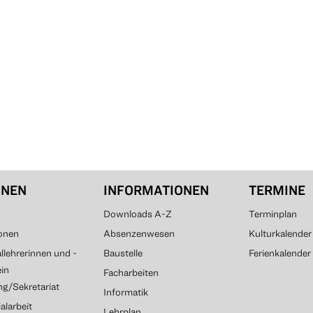
ONEN
INFORMATIONEN
TERMINE
Downloads A-Z
Terminplan
onen
Absenzenwesen
Kulturkalender
lehrerinnen und -
Baustelle
Ferienkalender
ein
Facharbeiten
g/Sekretariat
Informatik
alarbeit
Lehrplan