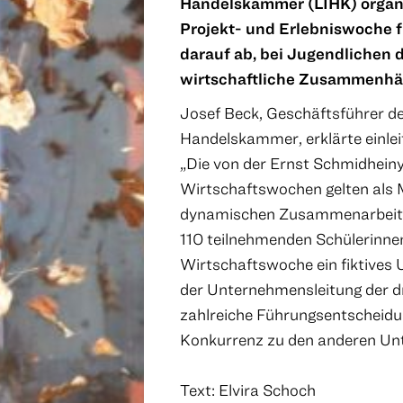
Handelskammer (LIHK) organi
Projekt- und Erlebniswoche f
darauf ab, bei Jugendlichen 
wirtschaftliche Zusammenhän
Josef Beck, Geschäftsführer de
Handelskammer, erklärte einlei
„Die von der Ernst Schmidheiny 
Wirtschaftswochen gelten als M
dynamischen Zusammenarbeit z
110 teilnehmenden Schülerinnen
Wirtschaftswoche ein fiktives U
der Unternehmensleitung der dr
zahlreiche Führungsentscheidun
Konkurrenz zu den anderen Un
Text: Elvira Schoch