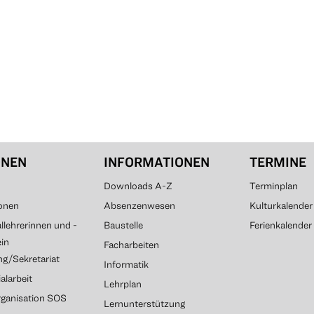
ONEN
INFORMATIONEN
TERMINE
Downloads A-Z
Terminplan
onen
Absenzenwesen
Kulturkalender
lehrerinnen und -
Baustelle
Ferienkalender
ein
Facharbeiten
g/Sekretariat
Informatik
alarbeit
Lehrplan
rganisation SOS
Lernunterstützung