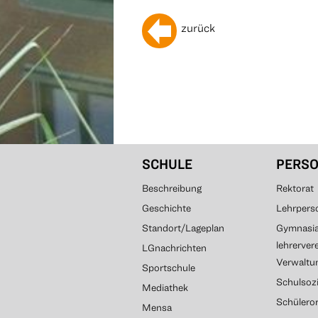
zurück
SCHULE
PERS
Beschreibung
Rektorat
Geschichte
Lehrpers
Standort/Lageplan
Gymnasial
lehrerver
LGnachrichten
Verwaltun
Sportschule
Schulsozi
Mediathek
Schülero
Mensa