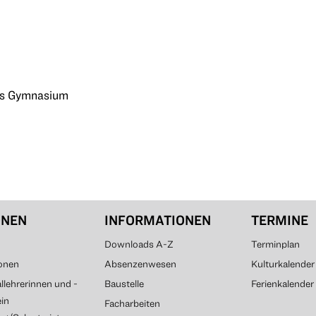
hes Gymnasium
ONEN
INFORMATIONEN
TERMINE
Downloads A-Z
Terminplan
onen
Absenzenwesen
Kulturkalender
lehrerinnen und -
Baustelle
Ferienkalender
ein
Facharbeiten