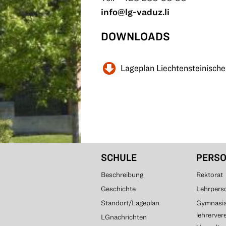
info@lg-vaduz.li
DOWNLOADS
Lageplan Liechtensteinisc
SCHULE
PERS
Beschreibung
Rektorat
Geschichte
Lehrpers
Standort/Lageplan
Gymnasial
lehrerver
LGnachrichten