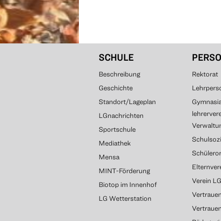
SCHULE
PERS
Beschreibung
Rektorat
Geschichte
Lehrpers
Standort/Lageplan
Gymnasial
lehrerver
LGnachrichten
Verwaltun
Sportschule
Schulsozi
Mediathek
Schülero
Mensa
Elternve
MINT-Förderung
Verein L
Biotop im Innenhof
Vertrauen
LG Wetterstation
Vertraue