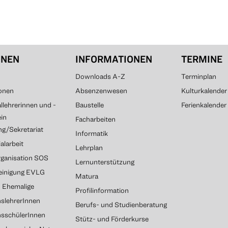
ONEN
INFORMATIONEN
TERMINE
Downloads A-Z
Terminplan
onen
Absenzenwesen
Kulturkalender
lehrerinnen und -
Baustelle
Ferienkalender
ein
Facharbeiten
g/Sekretariat
Informatik
alarbeit
Lehrplan
rganisation SOS
Lernunterstützung
reinigung EVLG
Matura
G Ehemalige
Profilinformation
slehrerInnen
Berufs- und Studienberatung
nsschülerInnen
Stütz- und Förderkurse